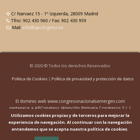
C/ Narvaez 15 - 1º Izquierda, 28009 Madrid
Tfno: 902 430 960 / Fax: 902 430 959
Mail:
info@apcongress.es
© 2020 © Todos los derechos Reservados
Politica de Cookies
|
Política de privacidad y protección de datos
El dominio web www.congresonacionalsemergen.com
pertenece a APCongress (Atención Primaria Congresos S.L.)
con CIF B84678051, y domicilio en C/Narváez 15, 1º Izda. ,
Utilizamos cookies propias y de terceros para mejorar la
28009 Madrid. Pueden contactar en info@apcongress.es .
experiencia de navegación. Al continuar con la navegación
Inscrito en el Registro Mercantil de Madrid, Tomo 22.616,
entendemos que se acepta nuestra política de cookies.
Folio 12, Hoja M404431