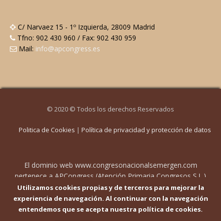
C/ Narvaez 15 - 1º Izquierda, 28009 Madrid
Tfno: 902 430 960 / Fax: 902 430 959
Mail:
info@apcongress.es
© 2020 © Todos los derechos Reservados
Politica de Cookies
|
Política de privacidad y protección de datos
El dominio web www.congresonacionalsemergen.com
pertenece a APCongress (Atención Primaria Congresos S.L.)
con CIF B84678051, y domicilio en C/Narváez 15, 1º Izda. ,
Utilizamos cookies propias y de terceros para mejorar la
28009 Madrid. Pueden contactar en info@apcongress.es .
experiencia de navegación. Al continuar con la navegación
Inscrito en el Registro Mercantil de Madrid, Tomo 22.616,
entendemos que se acepta nuestra política de cookies.
Folio 12, Hoja M404431